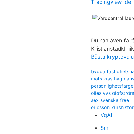
Tradingview ide
Du kan även få rå
Kristianstadklini
Bästa kryptovalu
bygga fastighetsnä
mats kias hagmans
personlighetsfarge
olles vvs olofströ
sex svenska free
ericsson kurshistor
VqAI
Sm