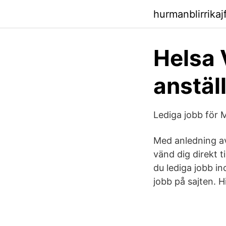
hurmanblirrikaj
Helsa 
anstäl
Lediga jobb för 
Med anledning av 
vänd dig direkt t
du lediga jobb in
jobb på sajten. H