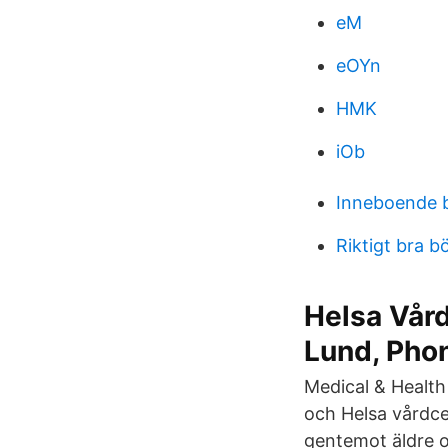
eM
eOYn
HMK
iOb
Inneboende b
Riktigt bra b
Helsa Vård
Lund, Pho
Medical & Health
och Helsa vårdcen
gentemot äldre 