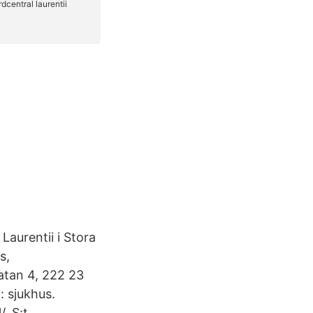
Laurentii i Stora
s,
atan 4, 222 23
: sjukhus.
. S:t