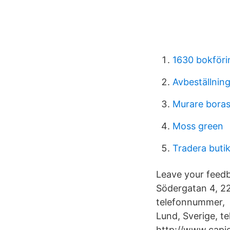
1630 bokföri
Avbeställnin
Murare bora
Moss green
Tradera buti
Leave your feedba
Södergatan 4, 22
telefonnummer, 
Lund, Sverige, te
http://www.capio