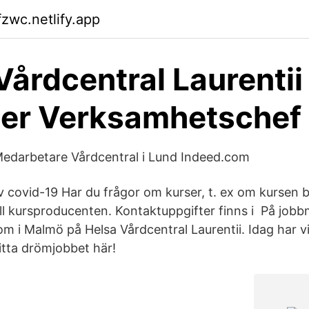
fzwc.netlify.app
Vårdcentral Laurentii
ler Verksamhetschef 
Medarbetare Vårdcentral i Lund Indeed.com
covid-19 Har du frågor om kurser, t. ex om kursen blir
ill kursproducenten. Kontaktuppgifter finns i På job
om i Malmö på Helsa Vårdcentral Laurentii. Idag har vi
itta drömjobbet här!