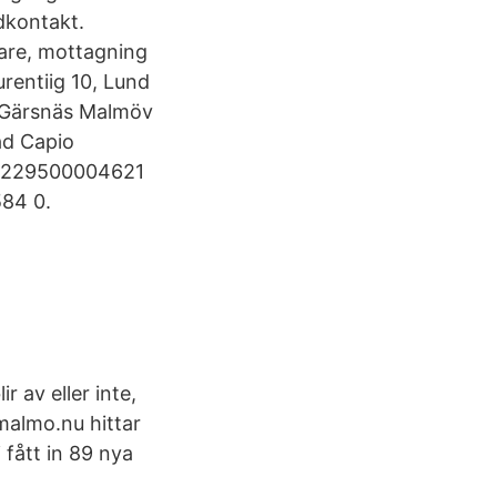
dkontakt.
kare, mottagning
rentiig 10, Lund
n Gärsnäs Malmöv
ad Capio
 1229500004621
84 0.
 av eller inte,
bmalmo.nu hittar
 fått in 89 nya