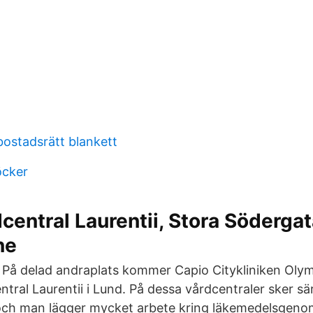
ostadsrätt blankett
öcker
central Laurentii, Stora Södergat
ne
 På delad andraplats kommer Capio Citykliniken Olym
tral Laurentii i Lund. På dessa vårdcentraler sker sär
och man lägger mycket arbete kring läkemedelsgen