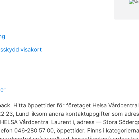
ng
gsskydd visakort
s
ker
ck. Hitta öppettider för företaget Helsa Vårdcentral 
2 23, Lund liksom andra kontaktuppgifter som adres
HELSA Vårdcentral Laurentii, adress — Stora Söderg
lefon 046-280 57 00, öppettider. Finns i kategorierna
vardcentral.se/skane/lund-laurentiigatan/vardcentral/