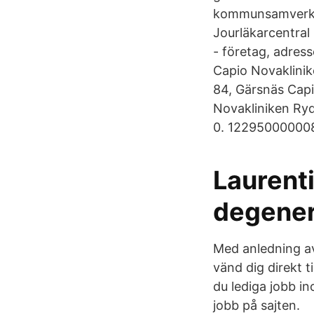
kommunsamverkan
Jourläkarcentral 
- företag, adres
Capio Novaklini
84, Gärsnäs Capi
Novakliniken Ry
0. 12295000000
Laurenti
degener
Med anledning av 
vänd dig direkt t
du lediga jobb in
jobb på sajten.