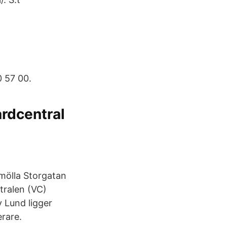
0 57 00.
årdcentral
mölla Storgatan
tralen (VC)
v Lund ligger
erare.