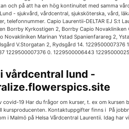
 och på att ha en hög kontinuitet med samma vår
Lund - sjukvård, vårdcentral, sjuksköterska, vård, lä
ser, telefonnummer. Capio Laurentii-DELTAR EJ S:t Lau
ken Borrby Kyrkostigen 2, Borrby Capio Novaklinike
o Novakliniken Marinan Ystad Spanienfarareg 2, Yst
dsgård V.Storgatan 2, Rydsgård 14. 1229500007376
87 1229500007376 0. 1229500006443 12295000025
i vårdcentral lund -
alize.flowerspics.site
covid-19 Har du frågor om kurser, t. ex om kursen blir
ill kursproducenten. Kontaktuppgifter finns i På job
om i Malmö på Helsa Vårdcentral Laurentii. Idag har vi