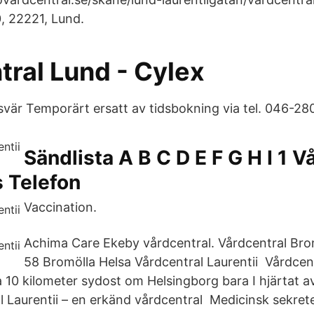
0, 22221, Lund.
tral Lund - Cylex
svär Temporärt ersatt av tidsbokning via tel. 046-28
Sändlista A B C D E F G H I 1 V
 Telefon
Vaccination.
Achima Care Ekeby vårdcentral. Vårdcentral Bro
58 Bromölla Helsa Vårdcentral Laurentii Vårdcen
a 10 kilometer sydost om Helsingborg bara I hjärtat a
l Laurentii – en erkänd vårdcentral Medicinsk sekret